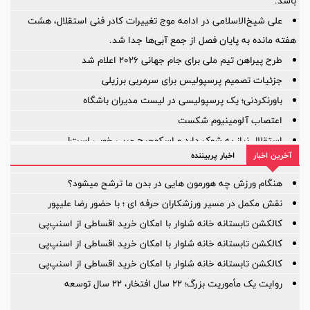
باشد.
علی شیخ‌الاسلامی در ادامه موج تغییرات کادر فنی استقلال، هشت
هفته مانده به پایان فصل از جمع آبی‌ها جدا شد.
طرح پیراهن تیم ملی برای جام جهانی ۲۰۲۶ اعلام شد
جزئیات تصمیم پرسپولیس برای سرمربی برزیلی
باورنکردنی؛ یک پرسپولیسی در لیست مدیران باشگاه
اعتصاب آلومینیوم شکست
استقلال نیاز به شوک دارد و اسکوچیچ مربی خوبی است!
آخرین اخبار
اخبار پربیننده
آیا ستون خط میانی ترک برداشته است؟
بازی‌ها یکی پس از دیگری لغو شد؛
هنگام ورزش چه هورمون هایی در بدن ما ترشح میشود؟
نقش مکمل در مسیر ورزشکاران حرفه ای ؛ با حضور رضا علیپور
کالکشن تابستانه خانه شلوار با امکان خرید اقساطی از اسنپ‌پی
کالکشن تابستانه خانه شلوار با امکان خرید اقساطی از اسنپ‌پی
کالکشن تابستانه خانه شلوار با امکان خرید اقساطی از اسنپ‌پی
روایت یک مأموریت بزرگ؛ ۲۲ سال افتخار، ۲۲ سال توسعه