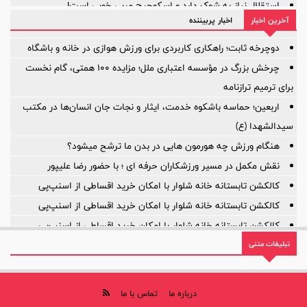
استقلال نیاز به شوک دارد و اسکوچیچ مربی خوبی است!
آخرین اخبار
اخبار پربیننده
آیا ستون خط میانی ترک برداشته است؟
بازی‌ها یکی پس از دیگری لغو شد؛
دوچرخه ثابت؛ راهکاری کاربردی برای ورزش هوازی در خانه و باشگاه
چرخش بزرگ در مؤسسه اعتباری ملل؛ مزایده ۱۰۰ همتی، گام نخست
برای ترمیم ترازنامه
اربعین؛ حماسه باشکوه خدمت، ایثار و نجات جان انسان‌ها در مکتب
سیدالشهدا (ع)
هنگام ورزش چه هورمون هایی در بدن ما ترشح میشود؟
نقش مکمل در مسیر ورزشکاران حرفه ای ؛ با حضور رضا علیپور
کالکشن تابستانه خانه شلوار با امکان خرید اقساطی از اسنپ‌پی
کالکشن تابستانه خانه شلوار با امکان خرید اقساطی از اسنپ‌پی
کالکشن تابستانه خانه شلوار با امکان خرید اقساطی از اسنپ‌پی
تبلیغات متنی
روایت یک مأموریت بزرگ؛ ۲۲ سال افتخار، ۲۲ سال توسعه
درباره ما
تماس با ما