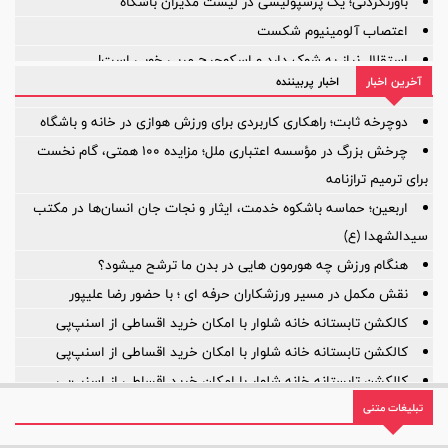
باورنکردنی؛ یک پرسپولیسی در لیست مدیران باشگاه
اعتصاب آلومینیوم شکست
استقلال نیاز به شوک دارد و اسکوچیچ مربی خوبی است!
آخرین اخبار
اخبار پربیننده
آیا ستون خط میانی ترک برداشته است؟
بازی‌ها یکی پس از دیگری لغو شد؛
دوچرخه ثابت؛ راهکاری کاربردی برای ورزش هوازی در خانه و باشگاه
چرخش بزرگ در مؤسسه اعتباری ملل؛ مزایده ۱۰۰ همتی، گام نخست
برای ترمیم ترازنامه
اربعین؛ حماسه باشکوه خدمت، ایثار و نجات جان انسان‌ها در مکتب
سیدالشهدا (ع)
هنگام ورزش چه هورمون هایی در بدن ما ترشح میشود؟
نقش مکمل در مسیر ورزشکاران حرفه ای ؛ با حضور رضا علیپور
کالکشن تابستانه خانه شلوار با امکان خرید اقساطی از اسنپ‌پی
کالکشن تابستانه خانه شلوار با امکان خرید اقساطی از اسنپ‌پی
کالکشن تابستانه خانه شلوار با امکان خرید اقساطی از اسنپ‌پی
تبلیغات متنی
روایت یک مأموریت بزرگ؛ ۲۲ سال افتخار، ۲۲ سال توسعه