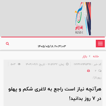
تغییر
۲۰:۳۱:۰۳ ۱۴۰۵/۰۵/۱۸
وضعیت
خانه
بازار
ناوبری
کد خبر : 1764689454911
زمان: ۱۶:۵۹:۳۲ - تاریخ: ۱۴۰۴/۰۹/۱۱
503
2
رپورتاژ/
هرآنچه نیاز است راجع‌ به لاغری شکم و پهلو
در ۷ روز بدانید!