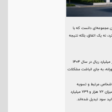
می‌توان مجموعه‌ای دانست که با
د، نه یک اتفاق، بلکه نتیجه
تحول 53 درصدی در کاهش زیان خالص (که عدد زیان را از 302 هزار میلیارد ریال در سال 1403 به 143 هزار میلیارد ریال در سال 1404
رانه، به جای انباشت مشکلات
ز اشخاص مرتبط و تسویه
تسهیلات مربوطه، ملل توانست علاوه بر پاک‌سازی ترازنامه از مطالبات فاقد «بهداشت اعتباری»، درآمدی به میزان 72 هزار و 739 میلیارد
ید سود تبدیل شده‌اند.