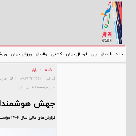
خانه
فوتبال ایران
فوتبال جهان
کشتی
والیبال
ورزش جهان
ورزش
خانه
بازار
کد خبر : 1782633126610
زمان: ۱۱:۱۴:۵۱ - تاریخ: /۰۴/۰۷
اخبار مؤسسه اعتباری ملل
جهش هوشمندانه 
گزارش‌های مالی سال ۱۴۰۴ مؤسسه اعتباری ملل، روایتگر یک «جراحی موفقیت‌آمیز» در ساختار مالی این بانک است.