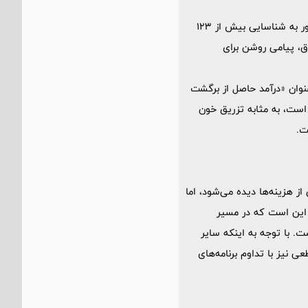
یکی از نقاط قوت کارنامه 1404، مدیریت هوشمندانه هزینه‌هاست. در حالی که سال 1403 مؤسسه ملل مجبور به شناسایی بیش از 123
 به صفر رسید. این اتفاق، پیامی روشن برای
 شد مبلغ 77 هزار و 884 میلیارد ریال را تحت عنوان «درآمد حاصل از برگشت
 است، به مثابه تزریق خون
ت.
ار میلیارد ریال) به عنوان بخشی از هزینه‌ها دیده می‌شود، اما
 این است که در مسیر
ت. با توجه به اینکه سایر
 نیز با تداوم برنامه‌های