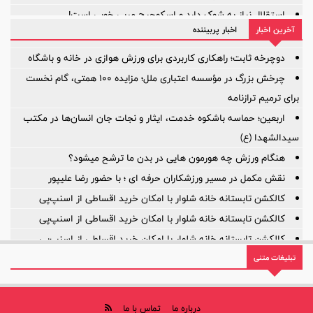
استقلال نیاز به شوک دارد و اسکوچیچ مربی خوبی است!
آخرین اخبار
اخبار پربیننده
آیا ستون خط میانی ترک برداشته است؟
بازی‌ها یکی پس از دیگری لغو شد؛
دوچرخه ثابت؛ راهکاری کاربردی برای ورزش هوازی در خانه و باشگاه
چرخش بزرگ در مؤسسه اعتباری ملل؛ مزایده ۱۰۰ همتی، گام نخست
برای ترمیم ترازنامه
اربعین؛ حماسه باشکوه خدمت، ایثار و نجات جان انسان‌ها در مکتب
سیدالشهدا (ع)
هنگام ورزش چه هورمون هایی در بدن ما ترشح میشود؟
نقش مکمل در مسیر ورزشکاران حرفه ای ؛ با حضور رضا علیپور
کالکشن تابستانه خانه شلوار با امکان خرید اقساطی از اسنپ‌پی
کالکشن تابستانه خانه شلوار با امکان خرید اقساطی از اسنپ‌پی
کالکشن تابستانه خانه شلوار با امکان خرید اقساطی از اسنپ‌پی
تبلیغات متنی
روایت یک مأموریت بزرگ؛ ۲۲ سال افتخار، ۲۲ سال توسعه
درباره ما
تماس با ما