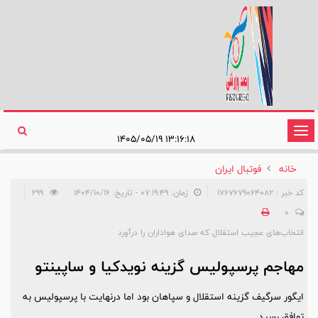
تغییر
۱۳:۱۶:۱۸ ۱۴۰۵/۰۵/۱۹
وضعیت
خانه
فوتبال ایران
ناوبری
کد خبر : 1767679064082
زمان: ۰۷:۱۹:۴۹ - تاریخ: ۱۴۰۴/۱۰/۱۶
299
0
انتخاب‌های عجیب استقلال که صدای هواداران را درآورد
مهاجم پرسپولیس گزینه نویدکیا و ساپینتو
ایگور سرگیف گزینه استقلال و سپاهان بود اما درنهایت با پرسپولیس به
توافق رسید.