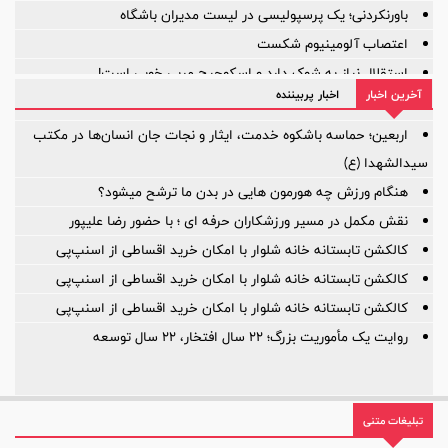
باورنکردنی؛ یک پرسپولیسی در لیست مدیران باشگاه
اعتصاب آلومینیوم شکست
استقلال نیاز به شوک دارد و اسکوچیچ مربی خوبی است!
آخرین اخبار
اخبار پربیننده
آیا ستون خط میانی ترک برداشته است؟
بازی‌ها یکی پس از دیگری لغو شد؛
اربعین؛ حماسه باشکوه خدمت، ایثار و نجات جان انسان‌ها در مکتب
سیدالشهدا (ع)
هنگام ورزش چه هورمون هایی در بدن ما ترشح میشود؟
نقش مکمل در مسیر ورزشکاران حرفه ای ؛ با حضور رضا علیپور
کالکشن تابستانه خانه شلوار با امکان خرید اقساطی از اسنپ‌پی
کالکشن تابستانه خانه شلوار با امکان خرید اقساطی از اسنپ‌پی
کالکشن تابستانه خانه شلوار با امکان خرید اقساطی از اسنپ‌پی
روایت یک مأموریت بزرگ؛ ۲۲ سال افتخار، ۲۲ سال توسعه
تبلیغات متنی