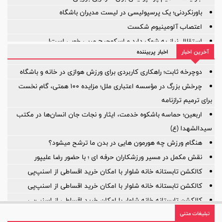
باورنکردنی؛ یک پرسپولیسی در لیست مدیران باشگاه
اعتصاب آلومینیوم شکست
استقلال نیاز به شوک دارد و اسکوچیچ مربی خوبی است!
آخرین اخبار
اخبار پربیننده
آیا ستون خط میانی ترک برداشته است؟
بازی‌ها یکی پس از دیگری لغو شد؛
دوچرخه ثابت؛ راهکاری کاربردی برای ورزش هوازی در خانه و باشگاه
چرخش بزرگ در مؤسسه اعتباری ملل؛ مزایده ۱۰۰ همتی، گام نخست
برای ترمیم ترازنامه
اربعین؛ حماسه باشکوه خدمت، ایثار و نجات جان انسان‌ها در مکتب
سیدالشهدا (ع)
هنگام ورزش چه هورمون هایی در بدن ما ترشح میشود؟
نقش مکمل در مسیر ورزشکاران حرفه ای ؛ با حضور رضا علیپور
کالکشن تابستانه خانه شلوار با امکان خرید اقساطی از اسنپ‌پی
کالکشن تابستانه خانه شلوار با امکان خرید اقساطی از اسنپ‌پی
کالکشن تابستانه خانه شلوار با امکان خرید اقساطی از اسنپ‌پی
تبلیغات متنی
روایت یک مأموریت بزرگ؛ ۲۲ سال افتخار، ۲۲ سال توسعه