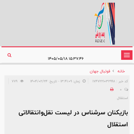
تغییر
۱۵:۳۷:۴۶ ۱۴۰۵/۰۵/۱۸
وضعیت
خانه
فوتبال جهان
ناوبری
کد خبر : 1747221032998
زمان: ۱۳:۴۱:۰۹ - تاریخ: ۱۴۰۴/۰۲/۲۴
779
0
استقلال
بازیکنان سرشناس در لیست نقل‌وانتقالاتی
استقلال