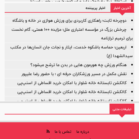
استقلال نیاز به شوک دارد و اسکوچیچ مربی خوبی است!
آخرین اخبار
اخبار پربیننده
آیا ستون خط میانی ترک برداشته است؟
بازی‌ها یکی پس از دیگری لغو شد؛
دوچرخه ثابت؛ راهکاری کاربردی برای ورزش هوازی در خانه و باشگاه
چرخش بزرگ در مؤسسه اعتباری ملل؛ مزایده ۱۰۰ همتی، گام نخست
برای ترمیم ترازنامه
اربعین؛ حماسه باشکوه خدمت، ایثار و نجات جان انسان‌ها در مکتب
سیدالشهدا (ع)
هنگام ورزش چه هورمون هایی در بدن ما ترشح میشود؟
نقش مکمل در مسیر ورزشکاران حرفه ای ؛ با حضور رضا علیپور
کالکشن تابستانه خانه شلوار با امکان خرید اقساطی از اسنپ‌پی
کالکشن تابستانه خانه شلوار با امکان خرید اقساطی از اسنپ‌پی
کالکشن تابستانه خانه شلوار با امکان خرید اقساطی از اسنپ‌پی
تبلیغات متنی
روایت یک مأموریت بزرگ؛ ۲۲ سال افتخار، ۲۲ سال توسعه
درباره ما
تماس با ما