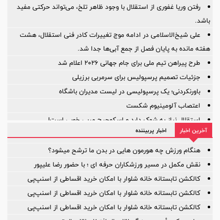
رفتن وریا غفوری از استقلال با وجود ظاهر تلخ، می‌تواند حرکتی مفید
باشد.
علی شیخ‌الاسلامی در ادامه موج تغییرات کادر فنی استقلال، هشت
هفته مانده به پایان فصل از جمع آبی‌ها جدا شد.
طرح پیراهن تیم ملی برای جام جهانی ۲۰۲۶ اعلام شد
جزئیات تصمیم پرسپولیس برای سرمربی برزیلی
باورنکردنی؛ یک پرسپولیسی در لیست مدیران باشگاه
اعتصاب آلومینیوم شکست
استقلال نیاز به شوک دارد و اسکوچیچ مربی خوبی است!
آخرین اخبار
اخبار پربیننده
آیا ستون خط میانی ترک برداشته است؟
بازی‌ها یکی پس از دیگری لغو شد؛
هنگام ورزش چه هورمون هایی در بدن ما ترشح میشود؟
نقش مکمل در مسیر ورزشکاران حرفه ای ؛ با حضور رضا علیپور
کالکشن تابستانه خانه شلوار با امکان خرید اقساطی از اسنپ‌پی
کالکشن تابستانه خانه شلوار با امکان خرید اقساطی از اسنپ‌پی
کالکشن تابستانه خانه شلوار با امکان خرید اقساطی از اسنپ‌پی