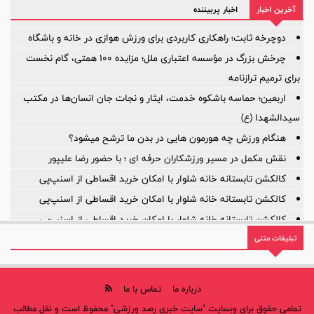
آخرین اخبار
اخبار پربیننده
آیا ستون خط میانی ترک برداشته است؟
بازی‌ها یکی پس از دیگری لغو شد؛
دوچرخه ثابت؛ راهکاری کاربردی برای ورزش هوازی در خانه و باشگاه
چرخش بزرگ در مؤسسه اعتباری ملل؛ مزایده ۱۰۰ همتی، گام نخست
برای ترمیم ترازنامه
اربعین؛ حماسه باشکوه خدمت، ایثار و نجات جان انسان‌ها در مکتب
سیدالشهدا (ع)
هنگام ورزش چه هورمون هایی در بدن ما ترشح میشود؟
نقش مکمل در مسیر ورزشکاران حرفه ای ؛ با حضور رضا علیپور
کالکشن تابستانه خانه شلوار با امکان خرید اقساطی از اسنپ‌پی
کالکشن تابستانه خانه شلوار با امکان خرید اقساطی از اسنپ‌پی
کالکشن تابستانه خانه شلوار با امکان خرید اقساطی از اسنپ‌پی
تبلیغات متنی
روایت یک مأموریت بزرگ؛ ۲۲ سال افتخار، ۲۲ سال توسعه
درباره ما
تماس با ما
تمامی حقوق برای وبسایت "سایت خبری رصد ورزشی" محفوظ است و نقل مطالب