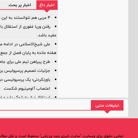
اخبار داغ
اخبار پر بحث
۴ مربی هم نتوانستند به این بازیکن اعتماد کنند!
رفتن وریا غفوری از استقلال با
مفید باشد.
علی شیخ‌الاسلامی در ادامه م
هفته مانده به پایان فصل از جمع 
طرح پیراهن تیم ملی برای جام جهانی ۰۲۶
جزئیات تصمیم پرسپولیس برا
باورنکردنی؛ یک پرسپولیسی د
اعتصاب آلومینیوم شکست
استقلال نیاز به شوک دارد و
تبلیغات متنی
آیا ستون خط میانی ترک برد
بازی‌ها یکی پس از دیگری لغو
تمامی حقوق برای وبسایت "سایت خبری رصد ورزشی" محفوظ است و نقل مطالب 