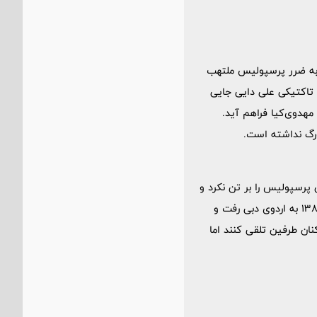
ا به ضرر پرسپولیس ملتهب
 تاکتیکی علی دایی جایی
مهدوی‌کیا فراهم آید.
رگ نداشته است.
 پرسپولیس را بر تن نکرد و
راهی استیل آذین شد تا شایعه گرم نبودن رابطه او با علی دایی قوت بگیرد. البته پرسپولیس نوروز سال 1389 به اردوی دبی رفت و
نان طرفین تلقی کنند اما