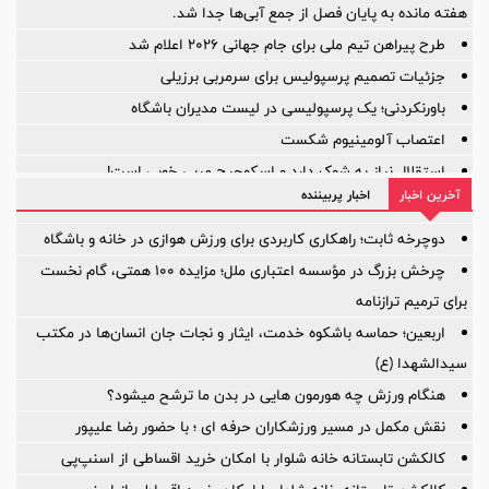
هفته مانده به پایان فصل از جمع آبی‌ها جدا شد.
طرح پیراهن تیم ملی برای جام جهانی ۲۰۲۶ اعلام شد
جزئیات تصمیم پرسپولیس برای سرمربی برزیلی
باورنکردنی؛ یک پرسپولیسی در لیست مدیران باشگاه
اعتصاب آلومینیوم شکست
استقلال نیاز به شوک دارد و اسکوچیچ مربی خوبی است!
آخرین اخبار
اخبار پربیننده
آیا ستون خط میانی ترک برداشته است؟
بازی‌ها یکی پس از دیگری لغو شد؛
دوچرخه ثابت؛ راهکاری کاربردی برای ورزش هوازی در خانه و باشگاه
چرخش بزرگ در مؤسسه اعتباری ملل؛ مزایده ۱۰۰ همتی، گام نخست
برای ترمیم ترازنامه
اربعین؛ حماسه باشکوه خدمت، ایثار و نجات جان انسان‌ها در مکتب
سیدالشهدا (ع)
هنگام ورزش چه هورمون هایی در بدن ما ترشح میشود؟
نقش مکمل در مسیر ورزشکاران حرفه ای ؛ با حضور رضا علیپور
کالکشن تابستانه خانه شلوار با امکان خرید اقساطی از اسنپ‌پی