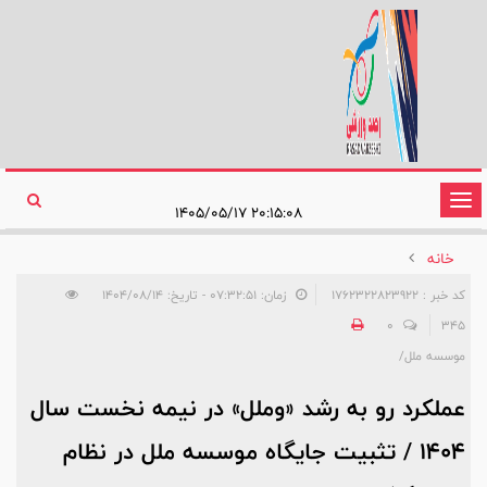
تغییر
۲۰:۱۵:۰۸ ۱۴۰۵/۰۵/۱۷
وضعیت
خانه
ناوبری
کد خبر : 1762322823922
زمان: ۰۷:۳۲:۵۱ - تاریخ: ۱۴۰۴/۰۸/۱۴
0
345
موسسه ملل/
عملکرد رو به رشد «وملل» در نیمه نخست سال
۱۴۰۴ / تثبیت جایگاه موسسه ملل در نظام