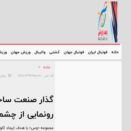
خانه
فوتبال ایران
فوتبال جهان
کشتی
والیبال
ورزش جهان
ورزش
خانه
کد خبر : 1780729765006
زمان: ۱۰:۳۳:۱۱ - تاریخ: ۶
گذار صنعت ساخ
رونمایی از چشم‌
مجموعه «وس» با هدف ایجاد اکوسیس