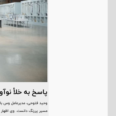
پاسخ به خلأ نوآو
وحید فتوحی، مدیرعامل وس با ا
مسیر پررنگ دانست. وی اظهار د