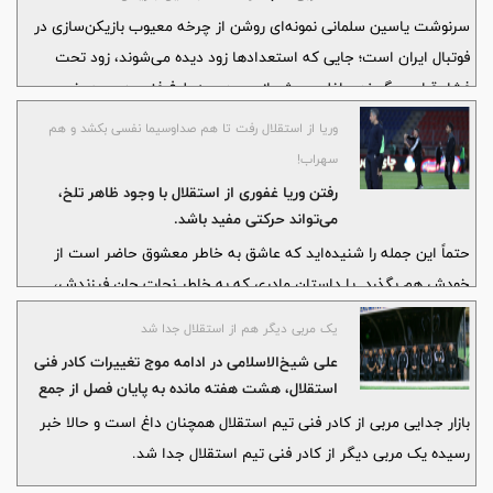
سرنوشت یاسین سلمانی نمونه‌ای روشن از چرخه معیوب بازیکن‌سازی در
فوتبال ایران است؛ جایی که استعدادها زود دیده می‌شوند، زود تحت
فشار قرار می‌گیرند و اغلب پیش از رسیدن به بلوغ فنی، در پیچ‌وخم
تصمیمات اشتباه فرسوده می‌شوند.
وریا از استقلال رفت تا هم صداوسیما نفسی بکشد و هم
سهراب!
رفتن وریا غفوری از استقلال با وجود ظاهر تلخ،
می‌تواند حرکتی مفید باشد.
حتماً این جمله را شنیده‌اید که عاشق به خاطر معشوق حاضر است از
خودش هم بگذرد. یا داستان مادری که به خاطر نجات جان فرزندش،
حاضر شد او را به نامادری بدهد. شکل فلسفی و امروزی این قانون بشری
یک مربی دیگر هم از استقلال جدا شد
این است که می‌گویند گاهی با ماندن می‌توان کمک کرد و گاهی با رفتن.
علی شیخ‌الاسلامی در ادامه موج تغییرات کادر فنی
استقلال، هشت هفته مانده به پایان فصل از جمع
آبی‌ها جدا شد.
بازار جدایی مربی از کادر فنی تیم استقلال همچنان داغ است و حالا خبر
رسیده یک مربی دیگر از کادر فنی تیم استقلال جدا شد.