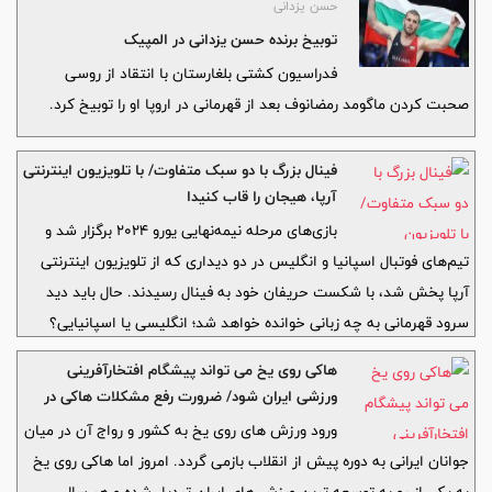
حسن یزدانی
توبیخ برنده حسن یزدانی در المپیک
فدراسیون کشتی بلغارستان با انتقاد از روسی
صحبت کردن ماگومد رمضانوف بعد از قهرمانی در اروپا او را توبیخ کرد.
فینال بزرگ با دو سبک متفاوت/ با تلویزیون اینترنتی
آرپا، هیجان را قاب کنیدا
بازی‌های مرحله نیمه‌نهایی یورو ۲۰۲۴ برگزار شد و
تیم‌های فوتبال اسپانیا و انگلیس در دو دیداری که از تلویزیون اینترنتی
آرپا پخش شد، با شکست حریفان خود به فینال رسیدند. حال باید دید
سرود قهرمانی به چه زبانی خوانده خواهد شد؛ انگلیسی یا اسپانیایی؟
هاکی روی یخ می تواند پیشگام افتخارآفرینی
ورزشی ایران شود/ ضرورت رفع مشکلات هاکی در
کشور
ورود ورزش های روی یخ به کشور و رواج آن در میان
جوانان ایرانی به دوره پیش از انقلاب بازمی گردد. امروز اما هاکی روی یخ