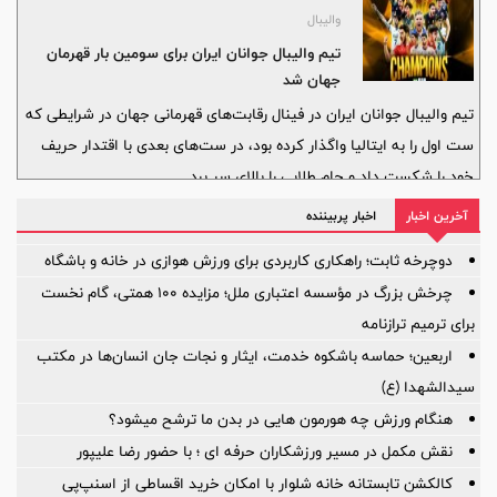
والیبال
تیم والیبال جوانان ایران برای سومین بار قهرمان
جهان شد
تیم والیبال جوانان ایران در فینال رقابت‌های قهرمانی جهان در شرایطی که
ست اول را به ایتالیا واگذار کرده بود، در ست‌های بعدی با اقتدار حریف
خود را شکست داد و جام طلایی را بالای سر برد.
آخرین اخبار
اخبار پربیننده
دوچرخه ثابت؛ راهکاری کاربردی برای ورزش هوازی در خانه و باشگاه
چرخش بزرگ در مؤسسه اعتباری ملل؛ مزایده ۱۰۰ همتی، گام نخست
برای ترمیم ترازنامه
اربعین؛ حماسه باشکوه خدمت، ایثار و نجات جان انسان‌ها در مکتب
سیدالشهدا (ع)
هنگام ورزش چه هورمون هایی در بدن ما ترشح میشود؟
نقش مکمل در مسیر ورزشکاران حرفه ای ؛ با حضور رضا علیپور
کالکشن تابستانه خانه شلوار با امکان خرید اقساطی از اسنپ‌پی